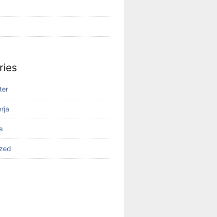
ries
ter
rja
a
ized