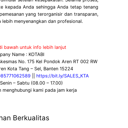
e kepada Anda sehingga Anda tetap tenang
pemesanan yang terorganisir dan transparan,
 lebih menyenangkan dan profesional.
i bawah untuk info lebih lanjut
any Name : KOTABI
uskesmas No. 175 Kel Pondok Aren RT 002 RW
en Kota Tang – Sel, Banten 15224
085771062589
||
https://bit.ly/SALES_KTA
 Senin – Sabtu (08.00 – 17.00)
an menghubungi kami pada jam kerja
han Berkualitas