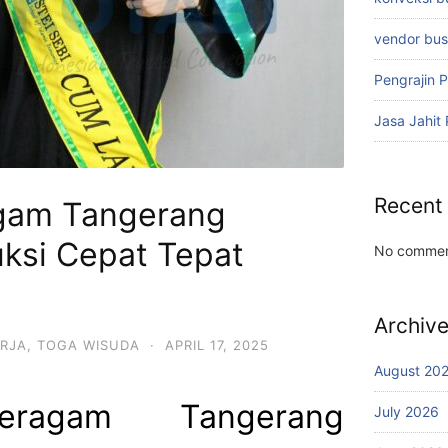
vendor bu
Pengrajin 
Jasa Jahit
Recent
gam Tangerang
ksi Cepat Tepat
No commen
Archiv
RJA
,
TOGA WISUDA
·
APRIL 17, 2025
August 20
eragam Tangerang
July 2026