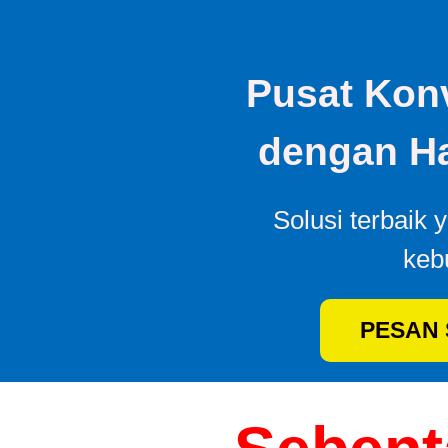
Pusat Konv
dengan Ha
Solusi terbaik 
keb
PESAN