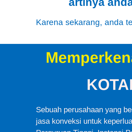
artinya and
Karena sekarang, anda tel
Memperken
KOTA
Sebuah perusahaan yang ber
jasa konveksi untuk keperlu