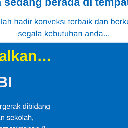
a sedang berada di tempat
ah hadir konveksi terbaik dan berk
segala kebutuhan anda...
alkan…
BI
gerak dibidang
an sekolah,