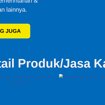
Pemerintahan &
n lainnya.
G JUGA
tail Produk/Jasa K