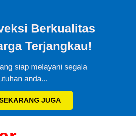
eksi Berkualitas
rga Terjangkau!
yang siap melayani segala
utuhan anda...
 SEKARANG JUGA