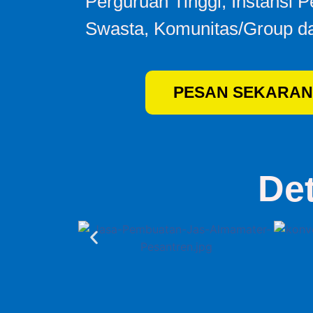
Perguruan Tinggi, Instansi 
Swasta, Komunitas/Group da
PESAN SEKARAN
De