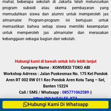
mahal, beberapa sekolah di Jakarta telah meluncurkan
program subsidi atau skema pembayaran yang
memudahkan siswa dan alumni untuk memperoleh jas
almamater. Program-program ini bertujuan untuk
memastikan bahwa setiap siswa memiliki kesempatan
untuk memperoleh jas almamater dan merasakan
kebanggaan sebagai bagian dari sekolah.
Hubungi kami di bawah untuk info lebih lanjut
Company Name : KONVEKSI TOKO ABI
Workshop Adrress : Jalan Puskesmas No. 175 Kel Pondok
Aren RT 002 RW 011 Kec Pondok Aren Kota Tang – Sel,
Banten 15224
Call / SMS / Whatsapp :
085771062589
||
https://bit.ly/SALES_KTA
Hubungi Kami Di Whatsapp
Office Time : Senin – Sabtu (08.00 – 17.00)
Fast respon silahkan menghubungi kami pada jam kerja