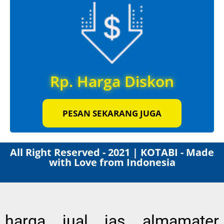
Rp. Harga Diskon
PESAN SEKARANG JUGA
All Right Reserved - 2021 | KOTABI - Made
with Love from Indonesia
harga jual jas almamater