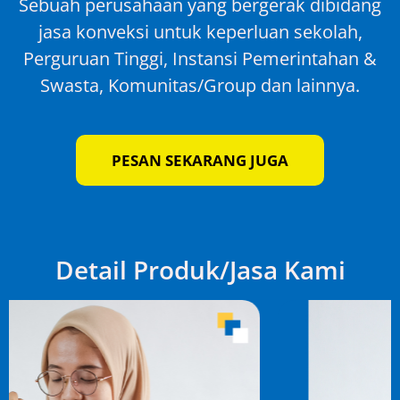
Sebuah perusahaan yang bergerak dibidang
jasa konveksi untuk keperluan sekolah,
Perguruan Tinggi, Instansi Pemerintahan &
Swasta, Komunitas/Group dan lainnya.
PESAN SEKARANG JUGA
Detail Produk/Jasa Kami