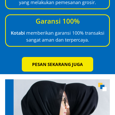
yang melakukan pemesanan grosir.
Garansi 100%
Kotabi
memberikan garansi 100% transaksi
sangat aman dan terpercaya.
PESAN SEKARANG JUGA