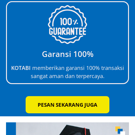
Garansi 100%
KOTABI
memberikan garansi 100% transaksi
sangat aman dan terpercaya.
PESAN SEKARANG JUGA