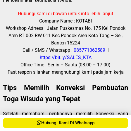
mencerminkan kepribadian Anda.
Hubungi kami di bawah untuk info lebih lanjut
Company Name : KOTABI
Workshop Adrress : Jalan Puskesmas No. 175 Kel Pondok
Aren RT 002 RW 011 Kec Pondok Aren Kota Tang – Sel,
Banten 15224
Call / SMS / Whatsapp :
085771062589
||
https://bit.ly/SALES_KTA
Office Time : Senin – Sabtu (08.00 – 17.00)
Fast respon silahkan menghubungi kami pada jam kerja
Tips Memilih Konveksi Pembuatan
Toga Wisuda yang Tepat
Setelah memahami pentingnya memilih konveksi yang
tepat, berikut beberapa tips untuk membantu Anda dalam
Hubungi Kami Di Whatsapp
proses pemilihan: