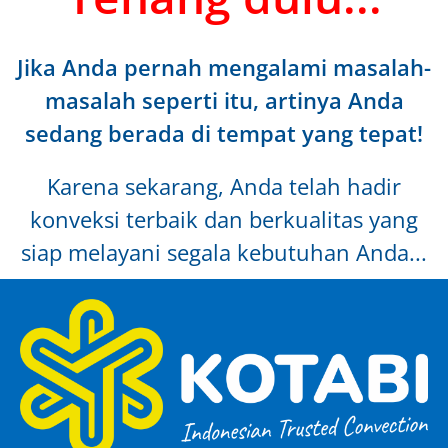
Jika Anda pernah mengalami masalah-
masalah seperti itu, artinya Anda
sedang berada di tempat yang tepat!
Karena sekarang, Anda telah hadir
konveksi terbaik dan berkualitas yang
siap melayani segala kebutuhan Anda...