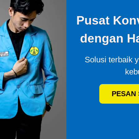
Pusat Konv
dengan Ha
Solusi terbaik 
keb
PESAN