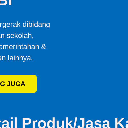
BI
gerak dibidang
an sekolah,
Pemerintahan &
n lainnya.
G JUGA
tail Produk/Jasa K