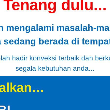
Tenang dulu...
h mengalami masalah-masa
a sedang berada di tempat
ah hadir konveksi terbaik dan berk
segala kebutuhan anda...
alkan…