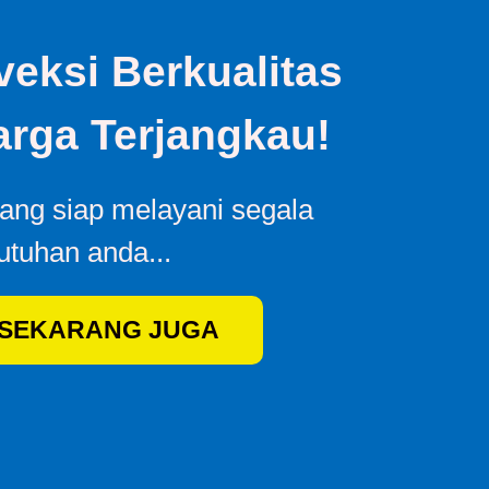
eksi Berkualitas
rga Terjangkau!
yang siap melayani segala
utuhan anda...
 SEKARANG JUGA