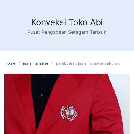
Skip
to
content
Konveksi Toko Abi
Pusat Pengadaan Seragam Terbaik
Home
jas almamater
pembuatan jas almamater sekolah