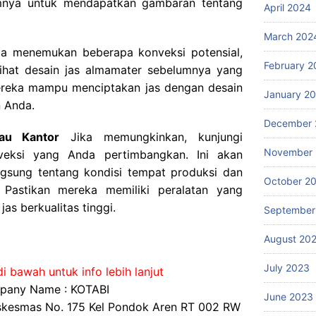
umnya untuk mendapatkan gambaran tentang
April 2024
March 202
a menemukan beberapa konveksi potensial,
February 2
Lihat desain jas almamater sebelumnya yang
mereka mampu menciptakan jas dengan desain
January 2
n Anda.
December 
au Kantor
Jika memungkinkan, kunjungi
November
veksi yang Anda pertimbangkan. Ini akan
sung tentang kondisi tempat produksi dan
October 2
Pastikan mereka memiliki peralatan yang
s berkualitas tinggi.
September
August 20
July 2023
i bawah untuk info lebih lanjut
any Name : KOTABI
June 2023
uskesmas No. 175 Kel Pondok Aren RT 002 RW