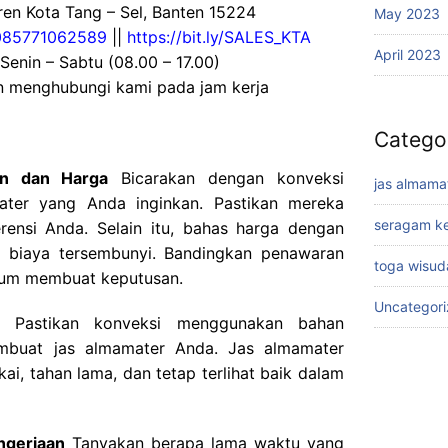
en Kota Tang – Sel, Banten 15224
May 2023
085771062589
||
https://bit.ly/SALES_KTA
April 2023
 Senin – Sabtu (08.00 – 17.00)
an menghubungi kami pada jam kerja
Catego
in dan Harga
Bicarakan dengan konveksi
jas almama
ater yang Anda inginkan. Pastikan mereka
seragam ke
ensi Anda. Selain itu, bahas harga dengan
da biaya tersembunyi. Bandingkan penawaran
toga wisud
lum membuat keputusan.
Uncategor
Pastikan konveksi menggunakan bahan
embuat jas almamater Anda. Jas almamater
ai, tahan lama, dan tetap terlihat baik dalam
ngerjaan
Tanyakan berapa lama waktu yang