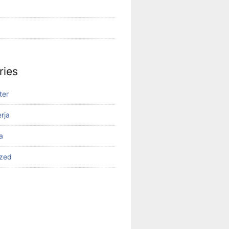
ries
ter
rja
a
ized