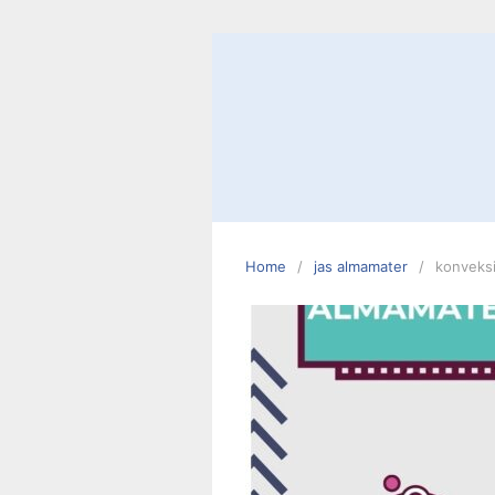
Skip
to
content
Home
jas almamater
konveksi