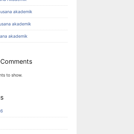
busana akademik
busana akademik
sana akademik
 Comments
ts to show.
es
26