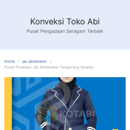
Skip
to
content
Konveksi Toko Abi
Pusat Pengadaan Seragam Terbaik
Home
jas almamater
Pusat Produksi Jas Almamater Tangerang Selatan