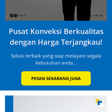
Pusat Konveksi Berkualitas
dengan Harga Terjangkau!
Solusi terbaik yang siap melayani segala
kebutuhan anda...
PESAN SEKARANG JUGA