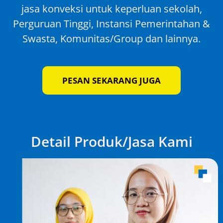
jasa konveksi untuk keperluan sekolah,
Perguruan Tinggi, Instansi Pemerintahan &
Swasta, Komunitas/Group dan lainnya.
PESAN SEKARANG JUGA
Detail Produk/Jasa Kami