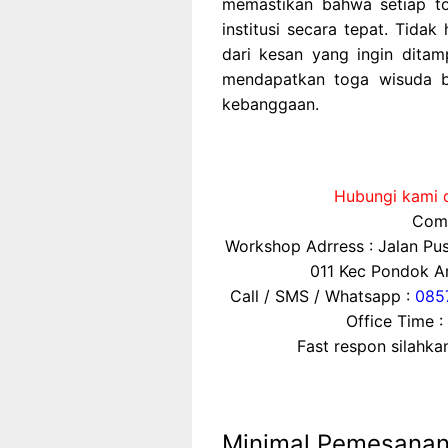
memastikan bahwa setiap to
institusi secara tepat. Tidak
dari kesan yang ingin ditamp
mendapatkan toga wisuda b
kebanggaan.
Hubungi kami d
Comp
Workshop Adrress : Jalan P
011 Kec Pondok Ar
Call / SMS / Whatsapp :
085
Office Time :
Fast respon silahk
Minimal Pemesana