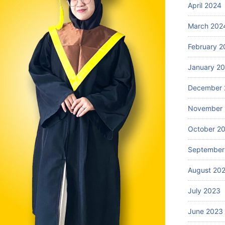
April 2024
March 202
February 2
January 2
December 
November
October 2
September
August 20
July 2023
June 2023