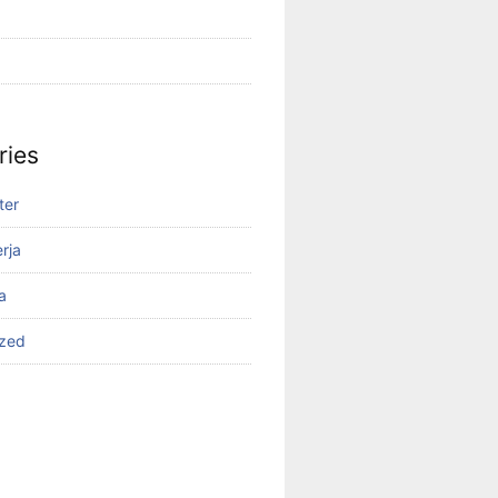
ries
ter
rja
a
ized