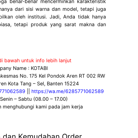
ga benar-benar mencerminkan karakteristik
 hanya dari sisi warna dan model, tetapi juga
ilkan oleh institusi. Jadi, Anda tidak hanya
iasa, tetapi produk yang sarat makna dan
i bawah untuk info lebih lanjut
any Name : KOTABI
uskesmas No. 175 Kel Pondok Aren RT 002 RW
en Kota Tang – Sel, Banten 15224
771062589
||
https://wa.me/6285771062589
 Senin – Sabtu (08.00 – 17.00)
an menghubungi kami pada jam kerja
n dan Kemudahan Order