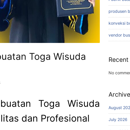
produsen 
konveksi 
vendor bu
buatan Toga Wisuda
Recent
No commen
5
Archiv
mbuatan Toga Wisuda
August 20
litas dan Profesional
July 2026