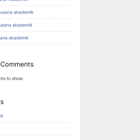
busana akademik
busana akademik
sana akademik
 Comments
ts to show.
es
26