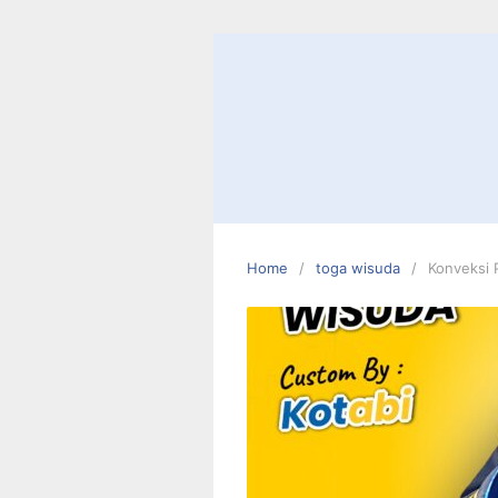
Skip
to
content
Home
toga wisuda
Konveksi 