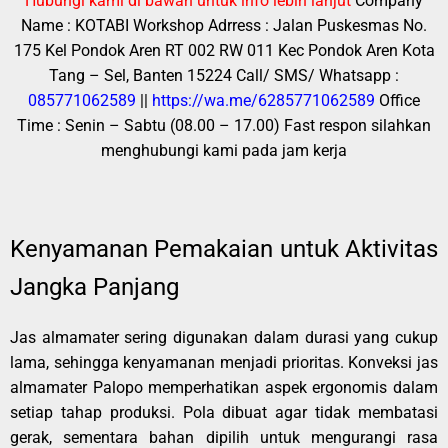
Hubungi kami di bawah untuk info lebih lanjut
Company
Name : KOTABI
Workshop Adrress : Jalan Puskesmas No.
175 Kel Pondok Aren RT 002 RW 011 Kec Pondok Aren Kota
Tang – Sel, Banten 15224
Call/ SMS/ Whatsapp :
085771062589
||
https://wa.me/6285771062589
Office
Time : Senin – Sabtu (08.00 – 17.00)
Fast respon silahkan
menghubungi kami pada jam kerja
Kenyamanan Pemakaian untuk Aktivitas
Jangka Panjang
Jas almamater sering digunakan dalam durasi yang cukup
lama, sehingga kenyamanan menjadi prioritas. Konveksi jas
almamater Palopo memperhatikan aspek ergonomis dalam
setiap tahap produksi. Pola dibuat agar tidak membatasi
gerak, sementara bahan dipilih untuk mengurangi rasa