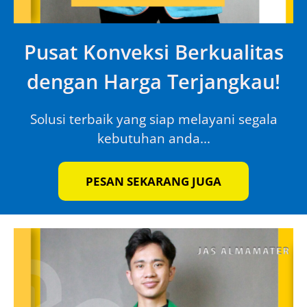
Pusat Konveksi Berkualitas
dengan Harga Terjangkau!
Solusi terbaik yang siap melayani segala
kebutuhan anda...
PESAN SEKARANG JUGA