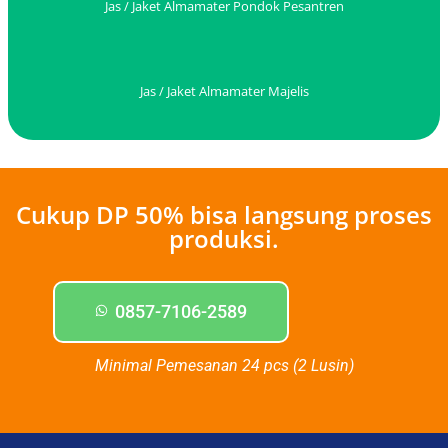
Jas / Jaket Almamater Pondok Pesantren
Jas / Jaket Almamater Majelis
Cukup DP 50% bisa langsung proses
produksi.
0857-7106-2589
Minimal Pemesanan 24 pcs (2 Lusin)