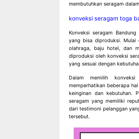
membutuhkan seragam dalam 
konveksi seragam toga 
Konveksi seragam Bandung j
yang bisa diproduksi. Mulai
olahraga, baju hotel, dan 
diproduksi oleh konveksi ser
yang sesuai dengan kebutuhan
Dalam memilih konveksi
memperhatikan beberapa hal
keinginan dan kebutuhan. P
seragam yang memiliki reputa
dari testimoni pelanggan ya
tersebut.