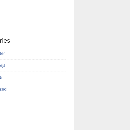
ries
ter
rja
a
ized