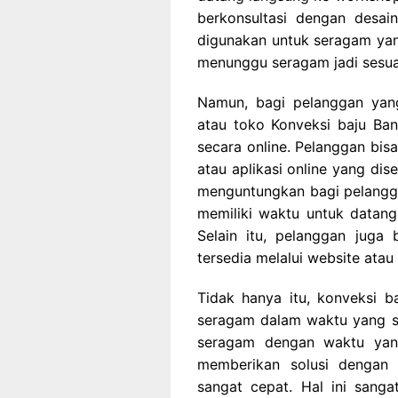
berkonsultasi dengan desai
digunakan untuk seragam yang
menunggu seragam jadi sesua
Namun, bagi pelanggan yan
atau toko Konveksi baju Ba
secara online. Pelanggan bi
atau aplikasi online yang di
menguntungkan bagi pelangga
memiliki waktu untuk datan
Selain itu, pelanggan juga
tersedia melalui website atau 
Tidak hanya itu, konveksi 
seragam dalam waktu yang s
seragam dengan waktu yang
memberikan solusi dengan
sangat cepat. Hal ini sang