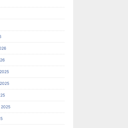
6
026
026
2025
 2025
025
 2025
25