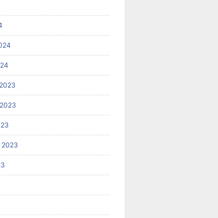
4
024
024
2023
 2023
023
 2023
23