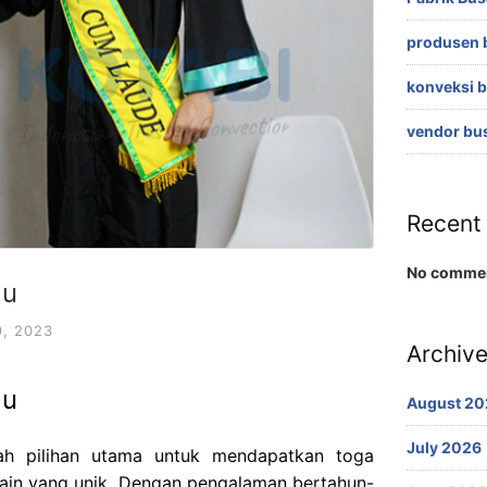
produsen 
konveksi 
vendor bu
Recent
No commen
du
, 2023
Archiv
du
August 20
July 2026
ah pilihan utama untuk mendapatkan toga
sain yang unik. Dengan pengalaman bertahun-