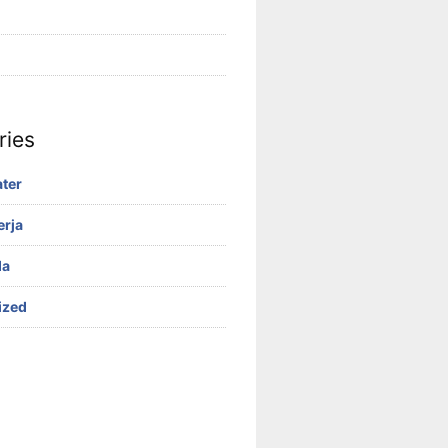
ries
ter
erja
da
ized