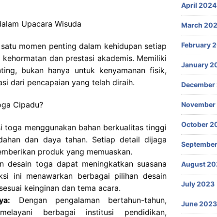
April 2024
dalam Upacara Wisuda
March 20
February 
 satu momen penting dalam kehidupan setiap
l kehormatan dan prestasi akademis. Memiliki
January 2
ting, bukan hanya untuk kenyamanan fisik,
si dari pencapaian yang telah diraih.
December
oga Cipadu?
November
October 2
 toga menggunakan bahan berkualitas tinggi
ahan dan daya tahan. Setiap detail dijaga
September
emberikan produk yang memuaskan.
n desain toga dapat meningkatkan suasana
August 20
si ini menawarkan berbagai pilihan desain
July 2023
sesuai keinginan dan tema acara.
ya:
Dengan pengalaman bertahun-tahun,
June 2023
elayani berbagai institusi pendidikan,