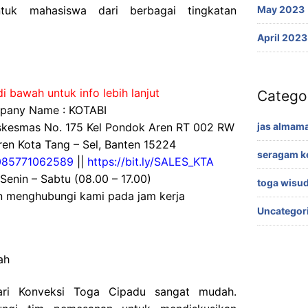
tuk mahasiswa dari berbagai tingkatan
May 2023
April 2023
i bawah untuk info lebih lanjut
Catego
any Name : KOTABI
uskesmas No. 175 Kel Pondok Aren RT 002 RW
jas almama
en Kota Tang – Sel, Banten 15224
seragam k
085771062589
||
https://bit.ly/SALES_KTA
 Senin – Sabtu (08.00 – 17.00)
toga wisu
an menghubungi kami pada jam kerja
Uncategor
ah
ri Konveksi Toga Cipadu sangat mudah.