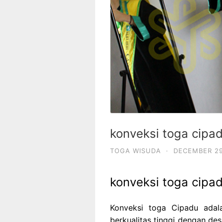
konveksi toga cipa
TOGA WISUDA
·
DECEMBER 29
konveksi toga cipa
Konveksi toga Cipadu adal
berkualitas tinggi dengan de