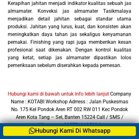
Kerapihan jahitan menjadi indikator kualitas sebuah jas
almamater. Konveksi jas almamater Tasikmalaya
menjadikan detail jahitan sebagai standar utama
produksi. Jahitan yang lurus, kuat, dan konsisten akan
meningkatkan daya tahan jas sekaligus kenyamanan
pemakai. Finishing yang rapi juga memberikan kesan
profesional saat dikenakan. Dengan kontrol kualitas
yang ketat, setiap jas almamater dipastikan lolos
pemeriksaan sebelum diserahkan kepada pemesan.
Hubungi kami di bawah untuk info lebih lanjut
Company
Name : KOTABI
Workshop Adrress : Jalan Puskesmas
No. 175 Kel Pondok Aren RT 002 RW 011 Kec Pondok
Aren Kota Tang – Sel, Banten 15224
Call / SMS /
Whatsapp :
085771062589
||
Hubungi Kami Di Whatsapp
Hubungi Kami Di Whatsapp
Hubungi Kami Di Whatsapp
Hubungi Kami Di Whatsapp
Hubungi Kami Di Whatsapp
https://wa.me/6285771062589
Office Time : Senin –