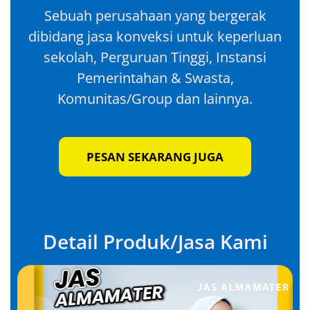
Sebuah perusahaan yang bergerak
dibidang jasa konveksi untuk keperluan
sekolah, Perguruan Tinggi, Instansi
Pemerintahan & Swasta,
Komunitas/Group dan lainnya.
PESAN SEKARANG JUGA
Detail Produk/Jasa Kami