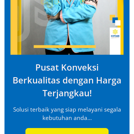
Pusat Konveksi
Berkualitas dengan Harga
Terjangkau!
Solusi terbaik yang siap melayani segala
kebutuhan anda...