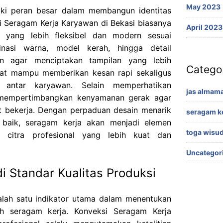
May 2023
iki peran besar dalam membangun identitas
i Seragam Kerja Karyawan di Bekasi biasanya
April 2023
 yang lebih fleksibel dan modern sesuai
nasi warna, model kerah, hingga detail
an agar menciptakan tampilan yang lebih
Catego
epat mampu memberikan kesan rapi sekaligus
 antar karyawan. Selain memperhatikan
jas almama
s mempertimbangkan kenyamanan gerak agar
t bekerja. Dengan perpaduan desain menarik
seragam k
 baik, seragam kerja akan menjadi elemen
toga wisu
citra profesional yang lebih kuat dan
Uncategor
i Standar Kualitas Produksi
salah satu indikator utama dalam menentukan
h seragam kerja. Konveksi Seragam Kerja