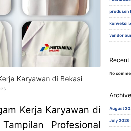
produsen 
konveksi 
vendor bu
Recent
No commen
erja Karyawan di Bekasi
026
Archiv
gam Kerja Karyawan di
August 20
July 2026
Tampilan Profesional