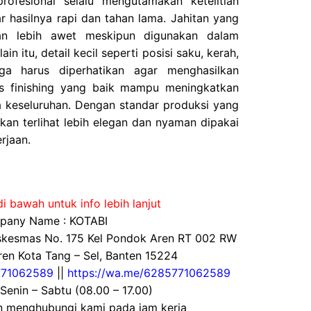
ofesional selalu mengutamakan ketelitian
ar hasilnya rapi dan tahan lama. Jahitan yang
n lebih awet meskipun digunakan dalam
ain itu, detail kecil seperti posisi saku, kerah,
ga harus diperhatikan agar menghasilkan
ses finishing yang baik mampu meningkatkan
ra keseluruhan. Dengan standar produksi yang
akan terlihat lebih elegan dan nyaman dipakai
rjaan.
i bawah untuk info lebih lanjut
any Name : KOTABI
uskesmas No. 175 Kel Pondok Aren RT 002 RW
en Kota Tang – Sel, Banten 15224
71062589
||
https://wa.me/6285771062589
 Senin – Sabtu (08.00 – 17.00)
an menghubungi kami pada jam kerja