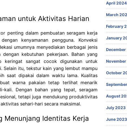
April 2024
March 20
man untuk Aktivitas Harian
February 
ktor penting dalam pembuatan seragam kerja
January 2
g dengan kenyamanan pengguna. Konveksi
Bekasi umumnya menyediakan berbagai jenis
December
n dengan kebutuhan pekerjaan. Bahan yang
keringat sangat cocok digunakan untuk
November
i. Selain itu, tekstur kain yang lembut mampu
October 2
h saat dipakai dalam waktu lama. Kualitas
uat warna pakaian tetap terlihat menarik
September
ali-kali. Dengan bahan yang tepat, seragam
August 20
ofesional, tetapi juga mendukung produktivitas
ktivitas sehari-hari secara maksimal.
July 2023
 Menunjang Identitas Kerja
June 2023