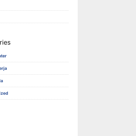
ries
ter
erja
da
ized