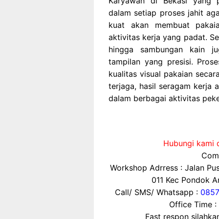
Karyawan di Bekasi yang pr
dalam setiap proses jahit ag
kuat akan membuat pakaia
aktivitas kerja yang padat. Sel
hingga sambungan kain ju
tampilan yang presisi. Pro
kualitas visual pakaian seca
terjaga, hasil seragam kerja 
dalam berbagai aktivitas peke
Hubungi kami d
Comp
Workshop Adrress : Jalan P
011 Kec Pondok Ar
Call/ SMS/ Whatsapp :
0857
Office Time :
Fast respon silahk