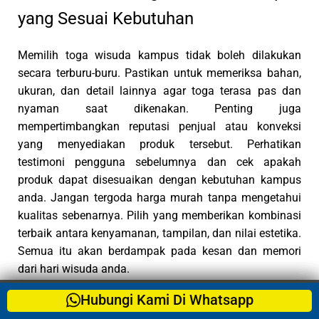
yang Sesuai Kebutuhan
Memilih toga wisuda kampus tidak boleh dilakukan
secara terburu-buru. Pastikan untuk memeriksa bahan,
ukuran, dan detail lainnya agar toga terasa pas dan
nyaman saat dikenakan. Penting juga
mempertimbangkan reputasi penjual atau konveksi
yang menyediakan produk tersebut. Perhatikan
testimoni pengguna sebelumnya dan cek apakah
produk dapat disesuaikan dengan kebutuhan kampus
anda. Jangan tergoda harga murah tanpa mengetahui
kualitas sebenarnya. Pilih yang memberikan kombinasi
terbaik antara kenyamanan, tampilan, dan nilai estetika.
Semua itu akan berdampak pada kesan dan memori
dari hari wisuda anda.
Hubungi Kami Di Whatsapp
Hubungi Kami Di Whatsapp
Hubungi Kami Di Whatsapp
Hubungi Kami Di Whatsapp
Hubungi Kami Di Whatsapp
Hubungi Kami Di Whatsapp