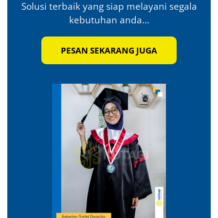
Solusi terbaik yang siap melayani segala
kebutuhan anda...
PESAN SEKARANG JUGA