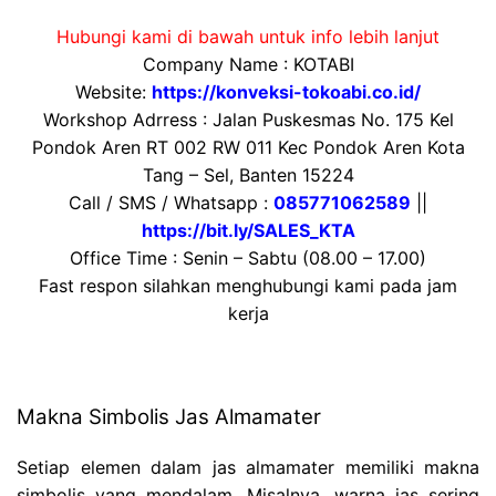
Hubungi kami di bawah untuk info lebih lanjut
Company Name : KOTABI
Website:
https://konveksi-tokoabi.co.id/
Workshop Adrress : Jalan Puskesmas No. 175 Kel
Pondok Aren RT 002 RW 011 Kec Pondok Aren Kota
Tang – Sel, Banten 15224
Call / SMS / Whatsapp :
085771062589
||
https://bit.ly/SALES_KTA
Office Time : Senin – Sabtu (08.00 – 17.00)
Fast respon silahkan menghubungi kami pada jam
kerja
Makna Simbolis Jas Almamater
Setiap elemen dalam jas almamater memiliki makna
simbolis yang mendalam. Misalnya, warna jas sering