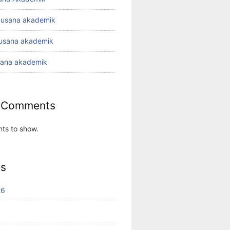
busana akademik
busana akademik
sana akademik
 Comments
ts to show.
es
26