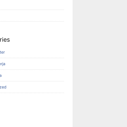
ries
ter
rja
a
ized