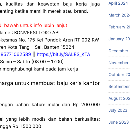
April 2024
, kualitas dan keawetan baju kerja juga
nting ketika memilih merek atau brand.
March 202
i bawah untuk info lebih lanjut
February 2
ame : KONVEKSI TOKO ABI
January 2
uskesmas No. 175 Kel Pondok Aren RT 002 RW
en Kota Tang – Sel, Banten 15224
December 
085771062589
||
https://bit.ly/SALES_KTA
 Senin – Sabtu (08.00 – 17.00)
November
an menghubungi kami pada jam kerja
October 2
 harga untuk membuat baju kerja kantor
September
August 20
dengan bahan katun: mulai dari Rp 200.000
July 2023
l yang lebih modis dan bahan berkualitas:
June 2023
ingga Rp 1.500.000