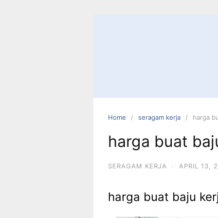
Skip
to
content
Home
seragam kerja
harga bu
harga buat baj
SERAGAM KERJA
·
APRIL 13, 
harga buat baju ker