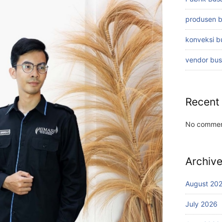
produsen 
konveksi 
vendor bu
Recent
No commen
Archiv
August 20
July 2026