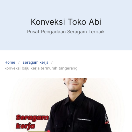
Skip
to
content
Konveksi Toko Abi
Pusat Pengadaan Seragam Terbaik
Home
seragam kerja
konveksi baju kerja termurah tangerang