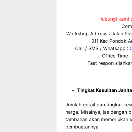
Hubungi kami d
Comp
Workshop Adrress : Jalan P
011 Kec Pondok Ar
Call / SMS / Whatsapp :
Office Time :
Fast respon silahk
Tingkat Kesulitan Jahit
Jumlah detail dan tingkat ke
harga. Misalnya, jas dengan b
tambahan akan memerlukan le
pembuatannya.