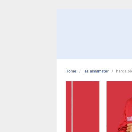
Skip
to
content
Home
jas almamater
harga bik