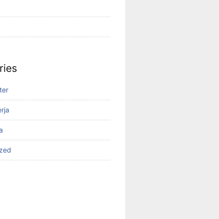
ries
ter
rja
a
ized