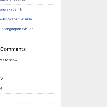
sana akademik
Perlengkapan Wisuda
 Perlengkapan Wisuda
 Comments
ts to show.
es
26