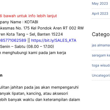
May 2023
April 2023
i bawah untuk info lebih lanjut
any Name : KOTABI
uskesmas No. 175 Kel Pondok Aren RT 002 RW
Catego
en Kota Tang – Sel, Banten 15224
085771062589
||
https://bit.ly/SALES_KTA
jas almama
 Senin – Sabtu (08.00 – 17.00)
an menghubungi kami pada jam kerja
seragam ke
toga wisud
an
Uncategor
sulitan jahitan pada jas akan mempengaruhi
anyak lipatan, kancing, atau aksesori
bih banyak waktu dan keterampilan dalam