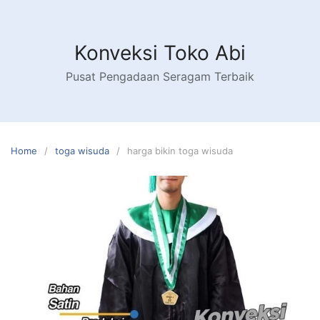
Skip
to
content
Konveksi Toko Abi
Pusat Pengadaan Seragam Terbaik
Home
toga wisuda
harga bikin toga wisuda