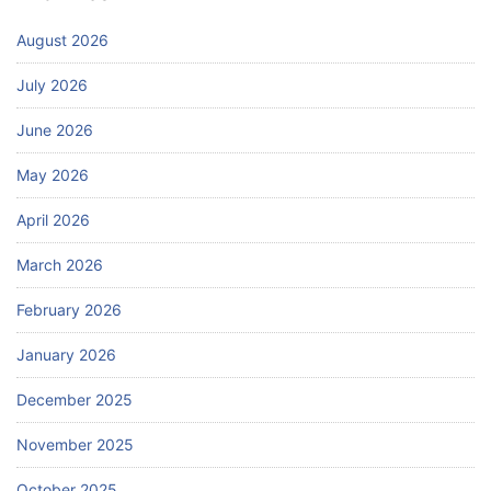
August 2026
July 2026
June 2026
May 2026
April 2026
March 2026
February 2026
January 2026
December 2025
November 2025
October 2025