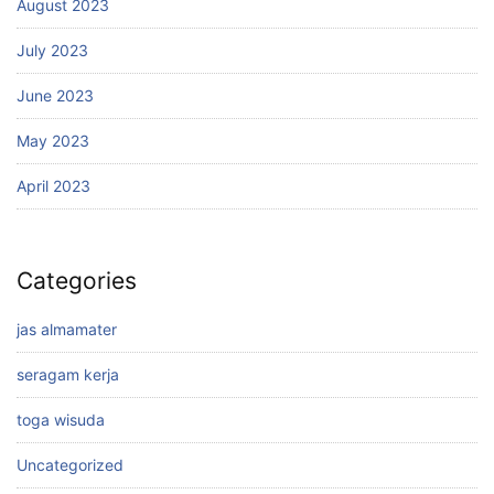
August 2023
July 2023
June 2023
May 2023
April 2023
Categories
jas almamater
seragam kerja
toga wisuda
Uncategorized