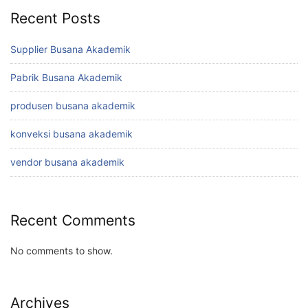
Recent Posts
Supplier Busana Akademik
Pabrik Busana Akademik
produsen busana akademik
konveksi busana akademik
vendor busana akademik
Recent Comments
No comments to show.
Archives