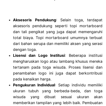
Aksesoris Pendukung
: Selain toga, terdapat
aksesoris pendukung seperti topi mortarboard
dan tali pengikat yang juga dapat memengaruhi
total biaya. Topi mortarboard umumnya terbuat
dari bahan serupa dan memiliki aksen yang serasi
dengan toga.
Lisensi dan Logo Institusi
: Beberapa institusi
mengharuskan logo atau lambang khusus mereka
tertanam pada toga wisuda. Proses lisensi dan
penambahan logo ini juga dapat berkontribusi
pada kenaikan harga.
Pengukuran Individual
: Setiap individu memiliki
ukuran tubuh yang berbeda-beda, dan toga
wisuda yang dibuat sesuai ukuran akan
memberikan tampilan yang lebih baik. Pembuatan