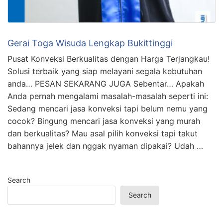
Gerai Toga Wisuda Lengkap Bukittinggi
Pusat Konveksi Berkualitas dengan Harga Terjangkau!
Solusi terbaik yang siap melayani segala kebutuhan
anda… PESAN SEKARANG JUGA Sebentar… Apakah
Anda pernah mengalami masalah-masalah seperti ini:
Sedang mencari jasa konveksi tapi belum nemu yang
cocok? Bingung mencari jasa konveksi yang murah
dan berkualitas? Mau asal pilih konveksi tapi takut
bahannya jelek dan nggak nyaman dipakai? Udah …
Search
Search