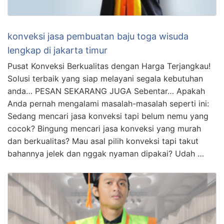
konveksi jasa pembuatan baju toga wisuda
lengkap di jakarta timur
Pusat Konveksi Berkualitas dengan Harga Terjangkau!
Solusi terbaik yang siap melayani segala kebutuhan
anda… PESAN SEKARANG JUGA Sebentar… Apakah
Anda pernah mengalami masalah-masalah seperti ini:
Sedang mencari jasa konveksi tapi belum nemu yang
cocok? Bingung mencari jasa konveksi yang murah
dan berkualitas? Mau asal pilih konveksi tapi takut
bahannya jelek dan nggak nyaman dipakai? Udah …