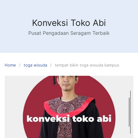
Skip
to
content
Konveksi Toko Abi
Pusat Pengadaan Seragam Terbaik
Home
toga wisuda
tempat bikin toga wisuda kampus