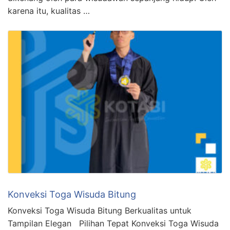
karena itu, kualitas …
Konveksi Toga Wisuda Bitung
Konveksi Toga Wisuda Bitung Berkualitas untuk
Tampilan Elegan Pilihan Tepat Konveksi Toga Wisuda