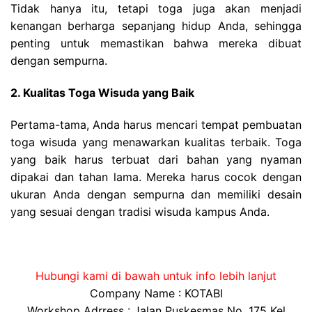
Tidak hanya itu, tetapi toga juga akan menjadi
kenangan berharga sepanjang hidup Anda, sehingga
penting untuk memastikan bahwa mereka dibuat
dengan sempurna.
2. Kualitas Toga Wisuda yang Baik
Pertama-tama, Anda harus mencari tempat pembuatan
toga wisuda yang menawarkan kualitas terbaik. Toga
yang baik harus terbuat dari bahan yang nyaman
dipakai dan tahan lama. Mereka harus cocok dengan
ukuran Anda dengan sempurna dan memiliki desain
yang sesuai dengan tradisi wisuda kampus Anda.
Hubungi kami di bawah untuk info lebih lanjut
Company Name : KOTABI
Workshop Adrress : Jalan Puskesmas No. 175 Kel