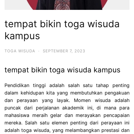
tempat bikin toga wisuda
kampus
TOGA WISUDA
·
SEPTEMBER 7, 2023
tempat bikin toga wisuda kampus
Pendidikan tinggi adalah salah satu tahap penting
dalam kehidupan kita yang membutuhkan pengakuan
dan perayaan yang layak. Momen wisuda adalah
puncak dari perjalanan akademik ini, di mana para
mahasiswa meraih gelar dan merayakan pencapaian
mereka. Salah satu elemen penting dari perayaan ini
adalah toga wisuda, yang melambangkan prestasi dan