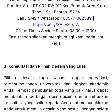
Pondok Aren RT 002 RW 011 Kec Pondok Aren Kota
Tang – Sel, Banten 15224
Call / SMS / Whatsapp :
085771062589
||
https://bit.ly/SALES_KTA
Office Time : Senin – Sabtu (08.00 – 17.00)
Fast respon silahkan menghubungi kami pada jam
kerja
3. Konsultasi dan Pilihan Desain yang Luas
Pilihan desain toga wisuda dapat bervariasi,
tergantung pada universitas dan tingkat akademik
Anda. Tempat pembuatan toga yang baik harus dapat
memberikan berbagai opsi desain dan memberikan
konsultasi yang baik kepada Anda. Ini memungkinkan
Anda untuk memilih desain yang sesuai dengan selera