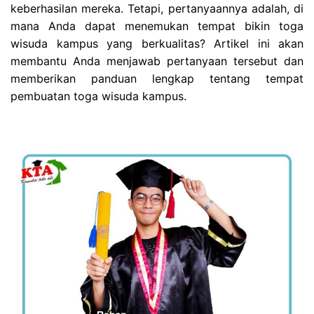
keberhasilan mereka.
Tetapi, pertanyaannya adalah, di
mana Anda dapat menemukan tempat bikin toga
wisuda kampus yang berkualitas? Artikel ini akan
membantu Anda menjawab pertanyaan tersebut dan
memberikan panduan lengkap tentang tempat
pembuatan toga wisuda kampus.