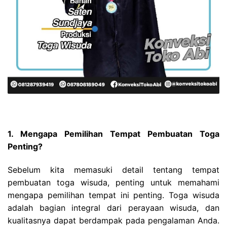
1. Mengapa Pemilihan Tempat Pembuatan Toga
Penting?
Sebelum kita memasuki detail tentang tempat
pembuatan toga wisuda, penting untuk memahami
mengapa pemilihan tempat ini penting. Toga wisuda
adalah bagian integral dari perayaan wisuda, dan
kualitasnya dapat berdampak pada pengalaman Anda.