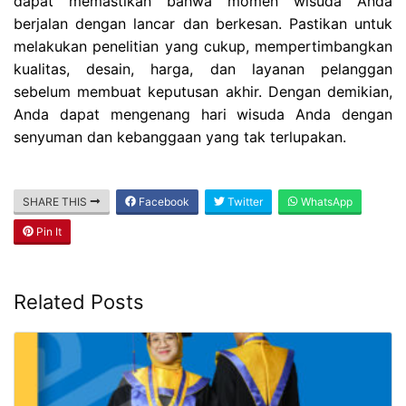
dapat memastikan bahwa momen wisuda Anda
berjalan dengan lancar dan berkesan. Pastikan untuk
melakukan penelitian yang cukup, mempertimbangkan
kualitas, desain, harga, dan layanan pelanggan
sebelum membuat keputusan akhir. Dengan demikian,
Anda dapat mengenang hari wisuda Anda dengan
senyuman dan kebanggaan yang tak terlupakan.
SHARE THIS
Facebook
Twitter
WhatsApp
Pin It
Related Posts