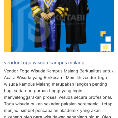
vendor toga wisuda kampus malang
Vendor Toga Wisuda Kampus Malang Berkualitas untuk
Acara Wisuda yang Berkesan Memilih vendor toga
wisuda kampus Malang merupakan langkah penting
bagi setiap perguruan tinggi yang ingin
menyelenggarakan prosesi wisuda secara profesional.
Toga wisuda bukan sekadar pakaian seremonial, tetapi
menjadi simbol pencapaian akademik yang akan
dikenang oleh para wisudawan sepanjang hidup. Oleh