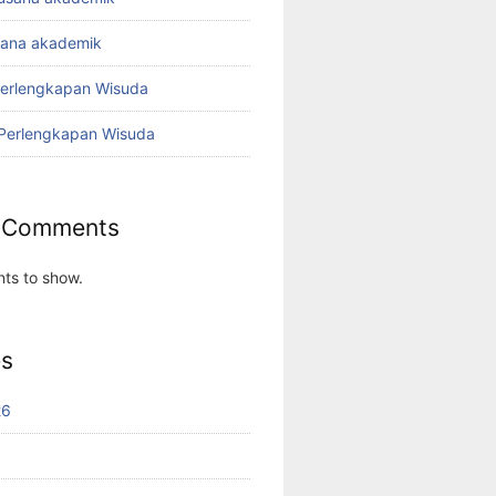
sana akademik
Perlengkapan Wisuda
 Perlengkapan Wisuda
 Comments
ts to show.
es
26