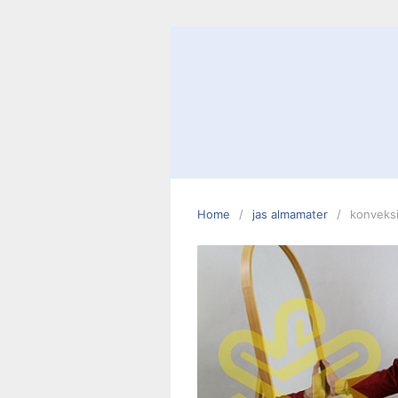
Skip
to
content
Home
jas almamater
konveksi