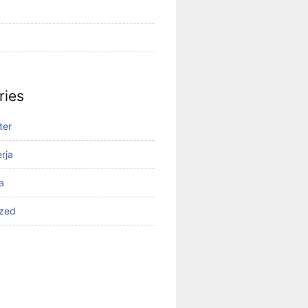
ries
ter
rja
a
ized