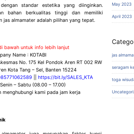
May 2023
dengan standar estetika yang diinginkan.
n bahan berkualitas tinggi dan memiliki
April 2023
jas almamater adalah pilihan yang tepat.
Catego
i bawah untuk info lebih lanjut
any Name : KOTABI
jas almama
uskesmas No. 175 Kel Pondok Aren RT 002 RW
seragam ke
en Kota Tang – Sel, Banten 15224
085771062589
||
https://bit.ly/SALES_KTA
toga wisud
 Senin – Sabtu (08.00 – 17.00)
an menghubungi kami pada jam kerja
Uncategor
nik
s almamater juga merupakan faktor kunci.