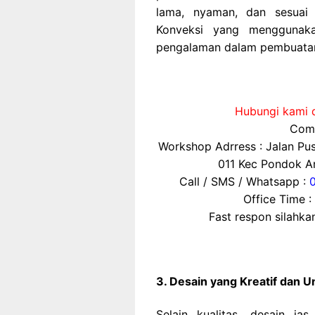
lama, nyaman, dan sesuai 
Konveksi yang menggunaka
pengalaman dalam pembuatan 
Hubungi kami d
Comp
Workshop Adrress : Jalan P
011 Kec Pondok Ar
Call / SMS / Whatsapp :
Office Time :
Fast respon silahk
3. Desain yang Kreatif dan U
Selain kualitas, desain ja