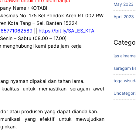
i bawah untuk info lebih lanjut
May 2023
any Name : KOTABI
uskesmas No. 175 Kel Pondok Aren RT 002 RW
April 2023
en Kota Tang – Sel, Banten 15224
085771062589
||
https://bit.ly/SALES_KTA
 Senin – Sabtu (08.00 – 17.00)
Catego
an menghubungi kami pada jam kerja
jas almama
seragam ke
yang nyaman dipakai dan tahan lama.
toga wisud
kualitas untuk memastikan seragam awet
Uncategor
or atau produsen yang dapat diandalkan.
munikasi yang efektif untuk mewujudkan
nginkan.