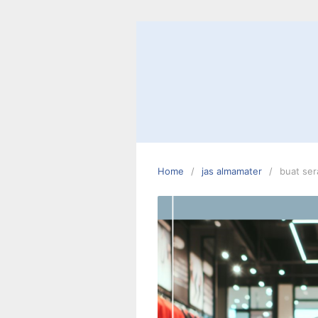
Skip
to
content
Home
jas almamater
buat se