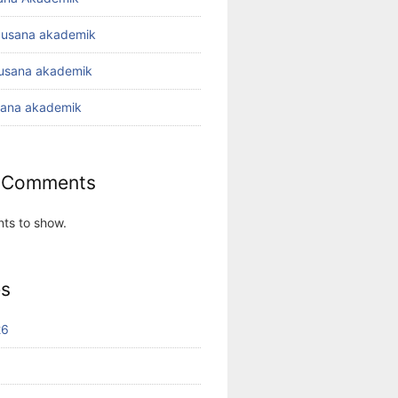
busana akademik
busana akademik
sana akademik
 Comments
ts to show.
es
26