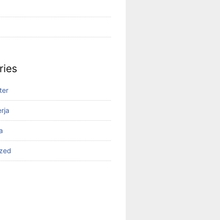
ries
ter
rja
a
ized