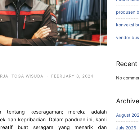
produsen 
konveksi 
vendor bu
Recent
RJA
,
TOGA WISUDA
·
FEBRUARY 8, 2024
No commen
Archiv
a tentang keseragaman; mereka adalah
August 20
erek dan kepribadian. Dalam panduan ini, kami
kreatif buat seragam yang menarik dan
July 2026