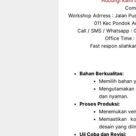
Hubungi kami d
Comp
Workshop Adrress : Jalan P
011 Kec Pondok Ar
Call / SMS / Whatsapp :
Office Time :
Fast respon silahk
Bahan Berkualitas:
Memilih bahan 
Mengutamakan 
dan nyaman.
Proses Produksi:
Menemukan vend
Memastikan ko
desain yang dii
Uji Coba dan Revisi: