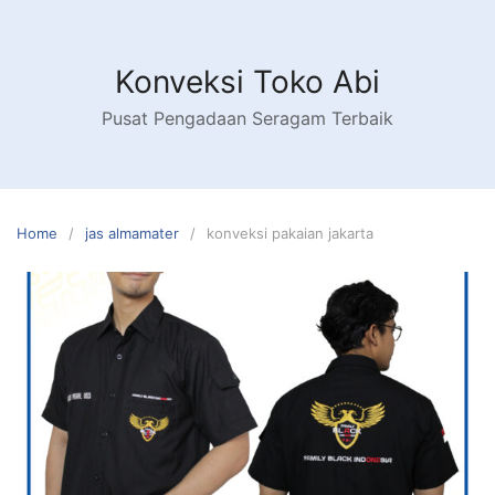
Skip
to
content
Konveksi Toko Abi
Pusat Pengadaan Seragam Terbaik
Home
jas almamater
konveksi pakaian jakarta