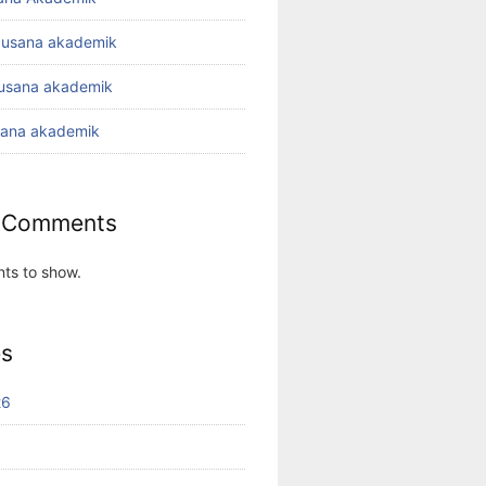
busana akademik
busana akademik
sana akademik
 Comments
ts to show.
es
26