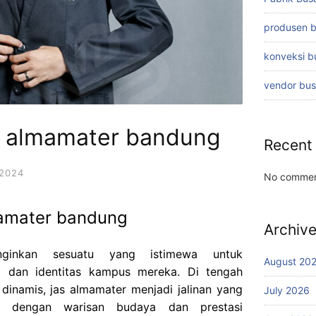
produsen 
konveksi 
vendor bu
s almamater bandung
Recent
2024
No commen
amater bandung
Archiv
nginkan sesuatu yang istimewa untuk
August 20
t dan identitas kampus mereka. Di tengah
dinamis, jas almamater menjadi jalinan yang
July 2026
a dengan warisan budaya dan prestasi