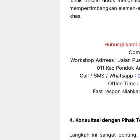
lunak desain untuk menghasil
mempertimbangkan elemen-el
khas.
Hubungi kami d
Comp
Workshop Adrress : Jalan P
011 Kec Pondok Ar
Call / SMS / Whatsapp :
Office Time :
Fast respon silahk
4. Konsultasi dengan Pihak T
Langkah ini sangat penting