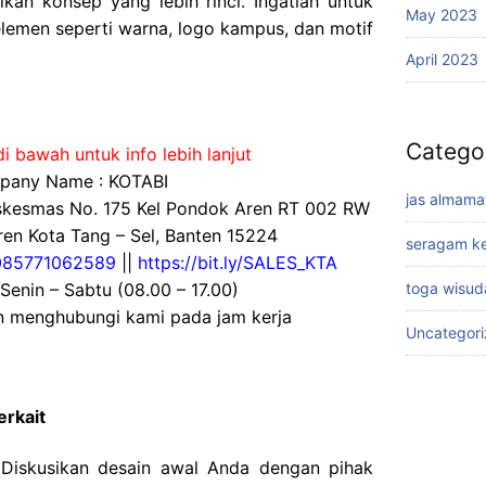
kan konsep yang lebih rinci. Ingatlah untuk
May 2023
emen seperti warna, logo kampus, dan motif
April 2023
Catego
i bawah untuk info lebih lanjut
any Name : KOTABI
jas almama
uskesmas No. 175 Kel Pondok Aren RT 002 RW
en Kota Tang – Sel, Banten 15224
seragam ke
085771062589
||
https://bit.ly/SALES_KTA
 Senin – Sabtu (08.00 – 17.00)
toga wisud
an menghubungi kami pada jam kerja
Uncategor
erkait
. Diskusikan desain awal Anda dengan pihak