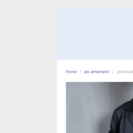
Skip
to
content
Home
jas almamater
pembuat