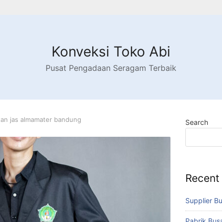
Konveksi Toko Abi
Pusat Pengadaan Seragam Terbaik
an jas almamater bandung
Search
Recent
Supplier B
Pabrik Bu