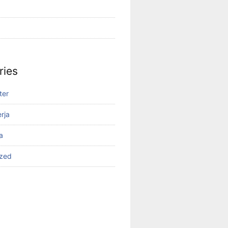
ries
ter
rja
a
ized