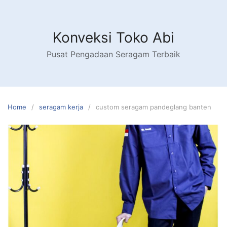
Skip
to
content
Konveksi Toko Abi
Pusat Pengadaan Seragam Terbaik
Home
seragam kerja
custom seragam pandeglang banten