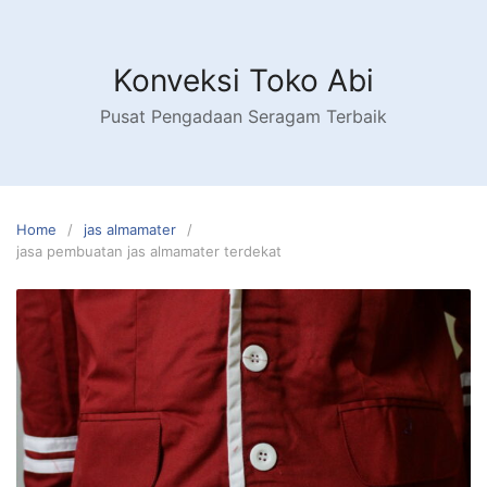
Skip
to
content
Konveksi Toko Abi
Pusat Pengadaan Seragam Terbaik
Home
jas almamater
jasa pembuatan jas almamater terdekat