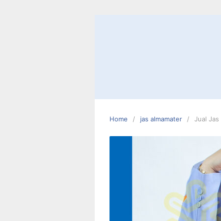
Skip
to
content
Home
jas almamater
Jual Ja