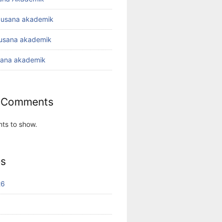
busana akademik
busana akademik
sana akademik
 Comments
ts to show.
es
26