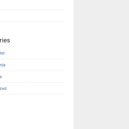
ries
ter
rja
a
ized