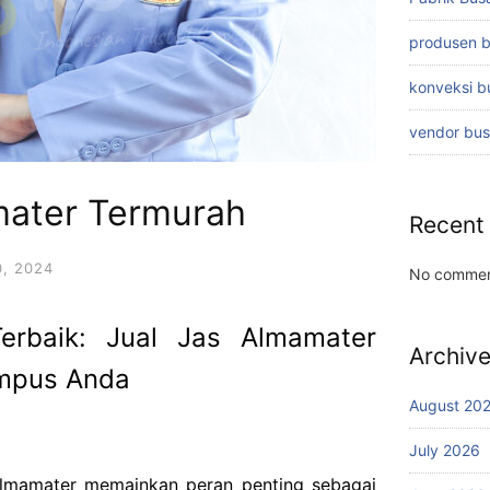
produsen 
konveksi 
vendor bu
mater Termurah
Recent
, 2024
No commen
erbaik: Jual Jas Almamater
Archiv
mpus Anda
August 20
July 2026
almamater memainkan peran penting sebagai