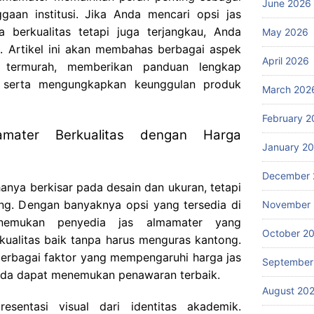
June 2026
gaan institusi. Jika Anda mencari opsi jas
 berkualitas tetapi juga terjangkau, Anda
May 2026
. Artikel ini akan membahas berbagai aspek
April 2026
er termurah, memberikan panduan lengkap
 serta mengungkapkan keunggulan produk
March 202
February 2
ater Berkualitas dengan Harga
January 2
December 
hanya berkisar pada desain dan ukuran, tetapi
ng. Dengan banyaknya opsi yang tersedia di
November
enemukan penyedia jas almamater yang
October 2
ualitas baik tanpa harus menguras kantong.
berbagai faktor yang mempengaruhi harga jas
September
da dapat menemukan penawaran terbaik.
August 20
esentasi visual dari identitas akademik.