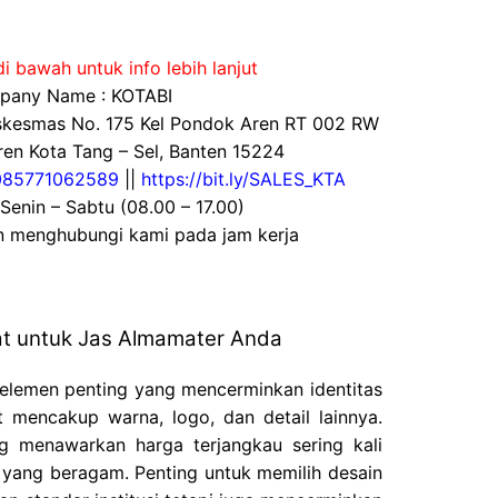
i bawah untuk info lebih lanjut
any Name : KOTABI
uskesmas No. 175 Kel Pondok Aren RT 002 RW
en Kota Tang – Sel, Banten 15224
085771062589
||
https://bit.ly/SALES_KTA
 Senin – Sabtu (08.00 – 17.00)
an menghubungi kami pada jam kerja
at untuk Jas Almamater Anda
 elemen penting yang mencerminkan identitas
t mencakup warna, logo, dan detail lainnya.
g menawarkan harga terjangkau sering kali
 yang beragam. Penting untuk memilih desain