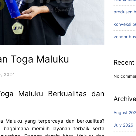
produsen 
konveksi 
vendor bu
an Toga Maluku
Recent
, 2024
No commen
oga Maluku Berkualitas dan
Archiv
August 20
a Maluku yang terpercaya dan berkualitas?
July 2026
an bagaimana memilih layanan terbaik serta
tawarkan. Dengan desain khas Maluku dan