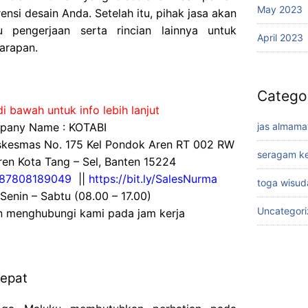
May 2023
ensi desain Anda. Setelah itu, pihak jasa akan
 pengerjaan serta rincian lainnya untuk
April 2023
arapan.
Catego
i bawah untuk info lebih lanjut
any Name : KOTABI
jas almama
uskesmas No. 175 Kel Pondok Aren RT 002 RW
seragam ke
en Kota Tang – Sel, Banten 15224
87808189049
||
https://bit.ly/SalesNurma
toga wisud
 Senin – Sabtu (08.00 – 17.00)
Uncategor
an menghubungi kami pada jam kerja
Tepat