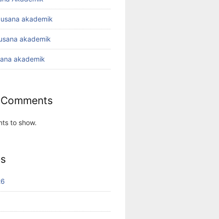
busana akademik
busana akademik
sana akademik
 Comments
ts to show.
es
26