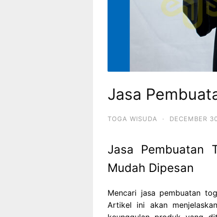
Jasa Pembuat
TOGA WISUDA
·
DECEMBER 30
Jasa Pembuatan T
Mudah Dipesan
Mencari jasa pembuatan tog
Artikel ini akan menjelask
keunggulan produk yang di