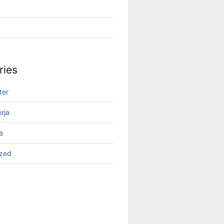
ries
ter
rja
a
ized