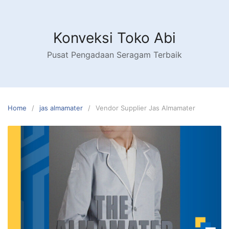
Skip
to
content
Konveksi Toko Abi
Pusat Pengadaan Seragam Terbaik
Home
jas almamater
Vendor Supplier Jas Almamater