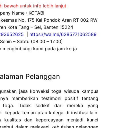
i bawah untuk info lebih lanjut
any Name : KOTABI
uskesmas No. 175 Kel Pondok Aren RT 002 RW
en Kota Tang – Sel, Banten 15224
293652625
||
https://wa.me/6285771062589
 Senin – Sabtu (08.00 – 17.00)
an menghubungi kami pada jam kerja
galaman Pelanggan
gunakan jasa konveksi toga wisuda kampus
sanya memberikan testimoni positif tentang
 toga. Tidak sedikit dari mereka yang
 kepada teman atau kolega di institusi lain.
 kualitas dan kepercayaan menjadi kunci
tersebut dalam melayani kebutuhan pelanggan