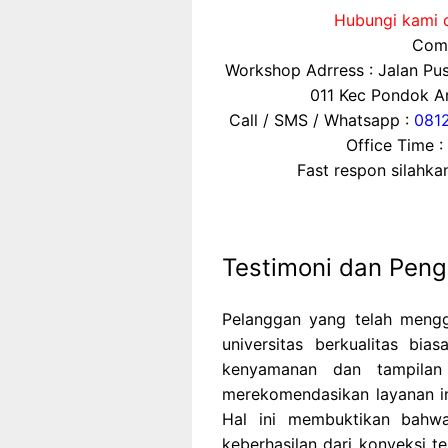
Hubungi kami d
Comp
Workshop Adrress : Jalan P
011 Kec Pondok Ar
Call / SMS / Whatsapp :
0
81
Office Time :
Fast respon silahk
Testimoni dan Pen
Pelanggan yang telah meng
universitas berkualitas bia
kenyamanan dan tampilan
merekomendasikan layanan ini
Hal ini membuktikan bahwa
keberhasilan dari konveksi 