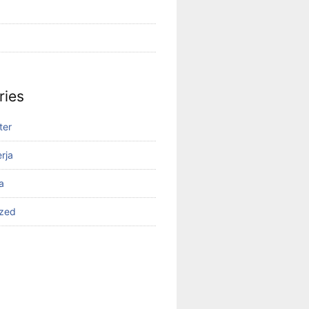
ries
ter
rja
a
ized