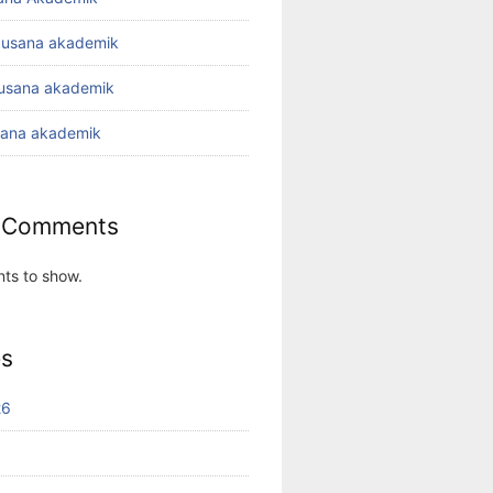
busana akademik
busana akademik
sana akademik
 Comments
ts to show.
es
26