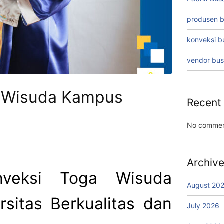
produsen 
konveksi 
vendor bu
a Wisuda Kampus
Recent
No commen
Archiv
veksi Toga Wisuda
August 20
sitas Berkualitas dan
July 2026