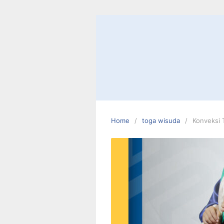
Skip
to
content
Home
toga wisuda
Konveksi 