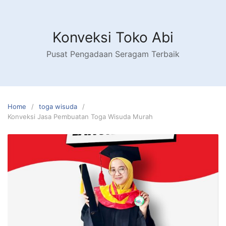
Skip
to
content
Konveksi Toko Abi
Pusat Pengadaan Seragam Terbaik
Home
toga wisuda
Konveksi Jasa Pembuatan Toga Wisuda Murah