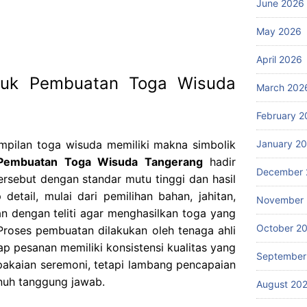
June 2026
May 2026
April 2026
ntuk Pembuatan Toga Wisuda
March 202
February 2
January 2
mpilan toga wisuda memiliki makna simbolik
 Pembuatan Toga Wisuda Tangerang
hadir
December 
rsebut dengan standar mutu tinggi dan hasil
 detail, mulai dari pemilihan bahan, jahitan,
November
kan dengan teliti agar menghasilkan toga yang
October 2
Proses pembuatan dilakukan oleh tenaga ahli
p pesanan memiliki konsistensi kualitas yang
September
pakaian seremoni, tetapi lambang pencapaian
nuh tanggung jawab.
August 20