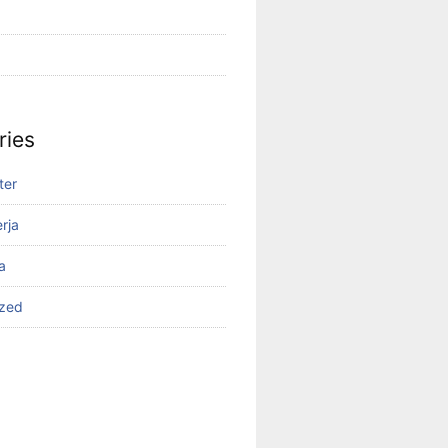
ries
ter
rja
a
ized