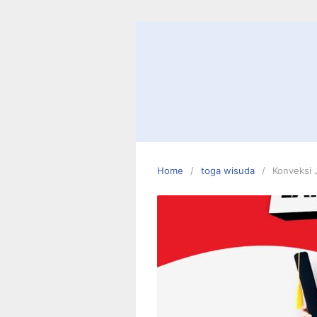
Skip
to
content
Home
toga wisuda
Konveksi 