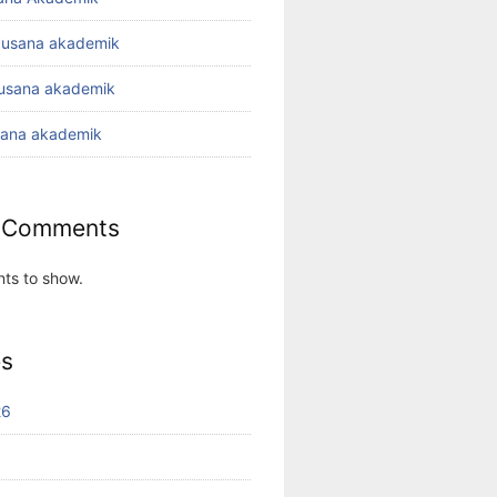
busana akademik
busana akademik
sana akademik
 Comments
ts to show.
es
26