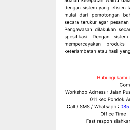
adalah ketepatan waktu dal
dengan sistem yang efisien 
mulai dari pemotongan baha
secara terukur agar pesanan 
Pengawasan dilakukan secar
spesifikasi. Dengan sistem
mempercayakan produksi
keterlambatan atau hasil yang
Hubungi kami d
Comp
Workshop Adrress : Jalan P
011 Kec Pondok Ar
Call / SMS / Whatsapp :
085
Office Time :
Fast respon silahk