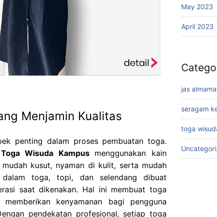
May 2023
April 2023
Catego
jas almama
seragam ke
ang Menjamin Kualitas
toga wisud
pek penting dalam proses pembuatan toga.
Uncategor
n Toga Wisuda Kampus
menggunakan kain
k mudah kusut, nyaman di kulit, serta mudah
n dalam toga, topi, dan selendang dibuat
erasi saat dikenakan. Hal ini membuat toga
us memberikan kenyamanan bagi pengguna
Dengan pendekatan profesional, setiap toga