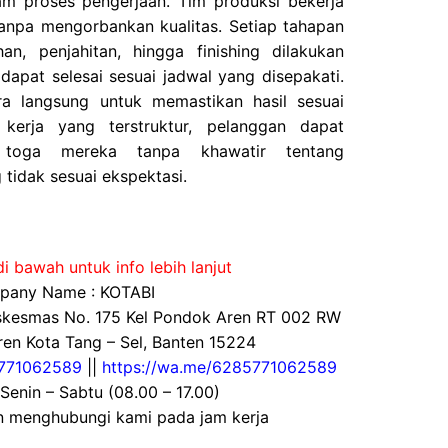
am proses pengerjaan. Tim produksi bekerja
tanpa mengorbankan kualitas. Setiap tahapan
n, penjahitan, hingga finishing dilakukan
dapat selesai sesuai jadwal yang disepakati.
a langsung untuk memastikan hasil sesuai
 kerja yang terstruktur, pelanggan dapat
 toga mereka tanpa khawatir tentang
 tidak sesuai ekspektasi.
i bawah untuk info lebih lanjut
any Name : KOTABI
uskesmas No. 175 Kel Pondok Aren RT 002 RW
en Kota Tang – Sel, Banten 15224
771062589
||
https://wa.me/6285771062589
 Senin – Sabtu (08.00 – 17.00)
an menghubungi kami pada jam kerja