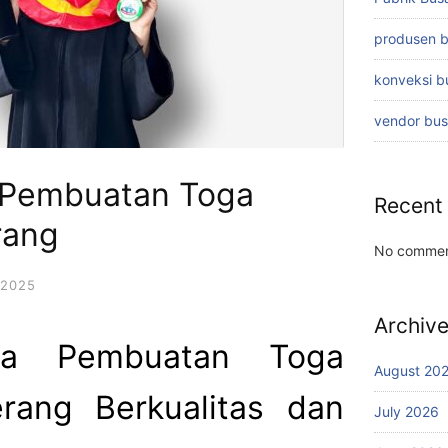
produsen 
konveksi 
vendor bu
 Pembuatan Toga
Recent
rang
No commen
 2025
Archiv
sa Pembuatan Toga
August 20
rang Berkualitas dan
July 2026