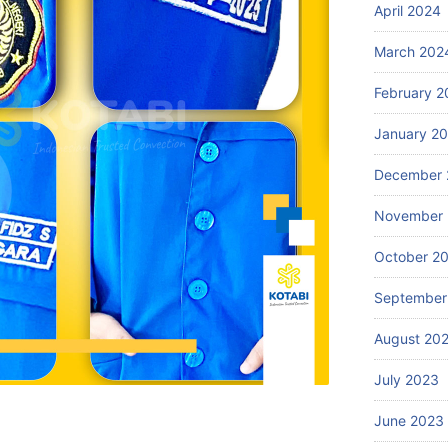
April 2024
March 202
February 2
January 2
December 
November
October 2
September
August 20
July 2023
June 2023