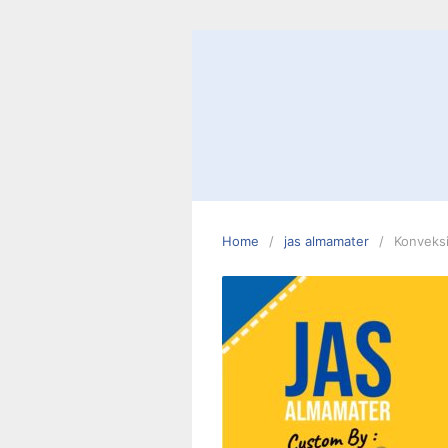
Skip
to
content
Home
jas almamater
Konveks