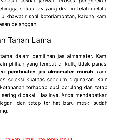
elesai sesuai jadwal. Proses pengecekan
sehingga setiap jas yang dikirim telah melalui
rlu khawatir soal keterlambatan, karena kami
uasan pelanggan.
an Tahan Lama
tama dalam pemilihan jas almamater. Kami
 pilihan yang lembut di kulit, tidak panas,
ksi pembuatan jas almamater murah
kami
os seleksi kualitas sebelum digunakan. Kain
ketahanan terhadap cuci berulang dan tetap
sering dipakai. Hasilnya, Anda mendapatkan
legan, dan tetap terlihat baru meski sudah
ang.
i bawah untuk info lebih lanjut