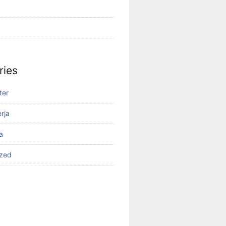
ries
ter
rja
a
ized