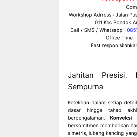
Comp
Workshop Adrress : Jalan P
011 Kec Pondok Ar
Call / SMS / Whatsapp :
085
Office Time :
Fast respon silahk
Jahitan Presisi, 
Sempurna
Ketelitian dalam setiap deta
dasar hingga tahap akhi
berpengalaman.
Konveksi
berkomitmen memberikan has
simetris, lubang kancing yang