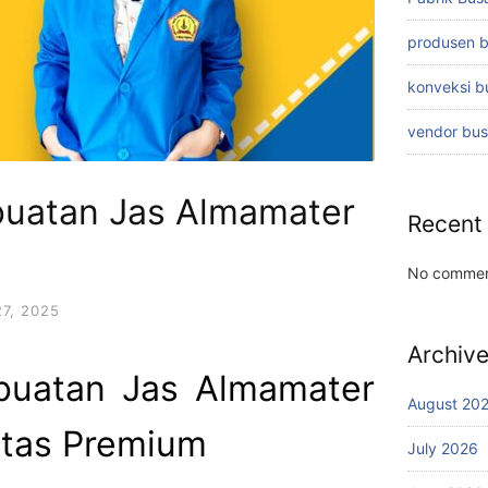
produsen 
konveksi 
vendor bu
uatan Jas Almamater
Recent
No commen
7, 2025
Archiv
buatan Jas Almamater
August 20
itas Premium
July 2026