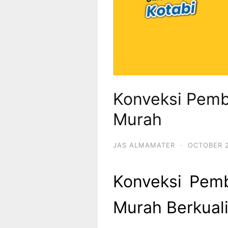
Konveksi Pemb
Murah
JAS ALMAMATER
·
OCTOBER 2
Konveksi Pem
Murah Berkual