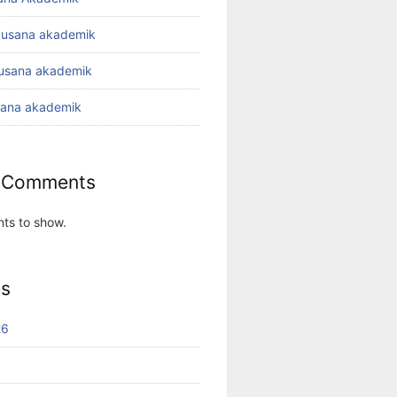
busana akademik
busana akademik
sana akademik
 Comments
ts to show.
es
26