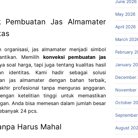
June 2026
May 2026
uk Pembuatan Jas Almamater
April 2026
tas
March 202
 organisasi, jas almamater menjadi simbol
February 2
antikan. Memilih
konveksi pembuatan jas
 soal harga, tapi juga tentang kualitas hasil
January 2
 identitas. Kami hadir sebagai solusi
December 
an jas almamater dengan bahan terbaik,
 akhir profesional tanpa menguras anggaran.
November
dengan ketelitian tinggi untuk memastikan
October 2
egan. Anda bisa memesan dalam jumlah besar
ebanyak 24 pcs.
September
anpa Harus Mahal
August 20