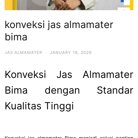
konveksi jas almamater
bima
JAS ALMAMATER
·
JANUARY 19, 2026
Konveksi Jas Almamater
Bima dengan Standar
Kualitas Tinggi
Konveksi jas almamater Bima menjadi solusi penting