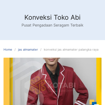
Skip
to
content
Konveksi Toko Abi
Pusat Pengadaan Seragam Terbaik
Home
jas almamater
konveksi jas almamater palangka raya