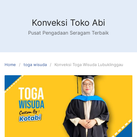
Skip
to
content
Konveksi Toko Abi
Pusat Pengadaan Seragam Terbaik
Home
toga wisuda
Konveksi Toga Wisuda Lubuklinggau