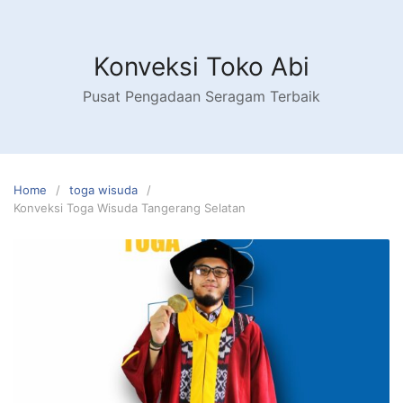
Skip
to
content
Konveksi Toko Abi
Pusat Pengadaan Seragam Terbaik
Home
toga wisuda
Konveksi Toga Wisuda Tangerang Selatan