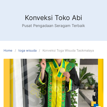
Skip
to
content
Konveksi Toko Abi
Pusat Pengadaan Seragam Terbaik
Home
toga wisuda
Konveksi Toga Wisuda Tasikmalaya