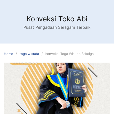
Skip
to
content
Konveksi Toko Abi
Pusat Pengadaan Seragam Terbaik
Home
toga wisuda
Konveksi Toga Wisuda Salatiga