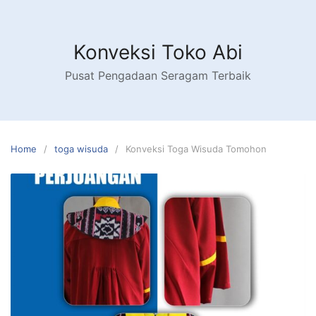
Skip
to
content
Konveksi Toko Abi
Pusat Pengadaan Seragam Terbaik
Home
toga wisuda
Konveksi Toga Wisuda Tomohon