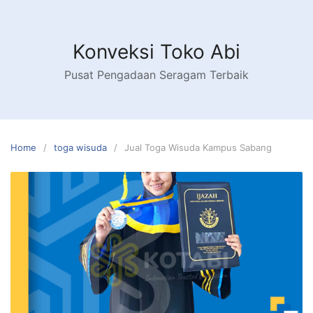
Skip
to
content
Konveksi Toko Abi
Pusat Pengadaan Seragam Terbaik
Home
toga wisuda
Jual Toga Wisuda Kampus Sabang