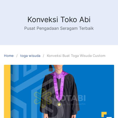
Skip
to
content
Konveksi Toko Abi
Pusat Pengadaan Seragam Terbaik
Home
toga wisuda
Konveksi Buat Toga Wisuda Custom