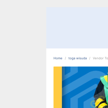
Skip
to
content
Home
toga wisuda
Vendor T