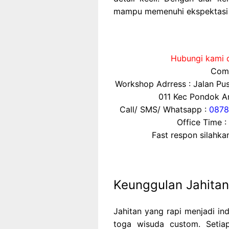
mampu memenuhi ekspektasi 
Hubungi kami d
Comp
Workshop Adrress : Jalan P
011 Kec Pondok Ar
Call/ SMS/ Whatsapp :
0878
Office Time :
Fast respon silahk
Keunggulan Jahitan 
Jahitan yang rapi menjadi in
toga wisuda custom. Setia