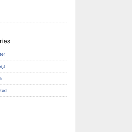
ries
ter
rja
a
ized