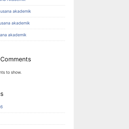
busana akademik
busana akademik
sana akademik
 Comments
ts to show.
es
26