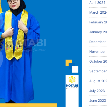
April 2024
March 202
February 2
January 2
December 
November
October 2
September
August 20
July 2023
June 2023