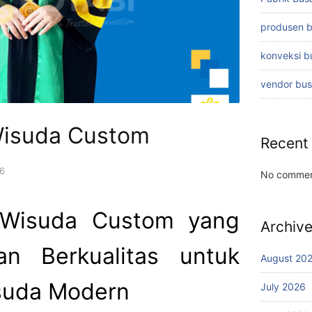
produsen 
konveksi 
vendor bu
Wisuda Custom
Recent
6
No commen
 Wisuda Custom yang
Archiv
an Berkualitas untuk
August 20
suda Modern
July 2026