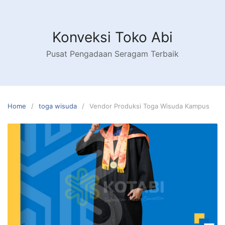
Skip
to
content
Konveksi Toko Abi
Pusat Pengadaan Seragam Terbaik
Home
toga wisuda
Vendor Produksi Toga Wisuda Kampus