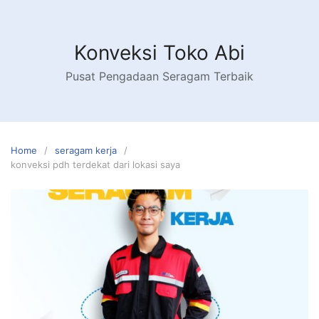
Skip
to
content
Konveksi Toko Abi
Pusat Pengadaan Seragam Terbaik
Home
seragam kerja
konveksi pdh terdekat dari lokasi saya