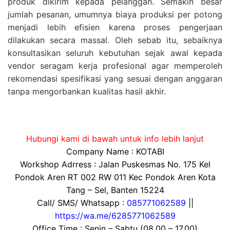
produk dikirim kepada pelanggan. Semakin besar
jumlah pesanan, umumnya biaya produksi per potong
menjadi lebih efisien karena proses pengerjaan
dilakukan secara massal. Oleh sebab itu, sebaiknya
konsultasikan seluruh kebutuhan sejak awal kepada
vendor seragam kerja profesional agar memperoleh
rekomendasi spesifikasi yang sesuai dengan anggaran
tanpa mengorbankan kualitas hasil akhir.
Hubungi kami di bawah untuk info lebih lanjut
Company Name : KOTABI
Workshop Adrress : Jalan Puskesmas No. 175 Kel
Pondok Aren RT 002 RW 011 Kec Pondok Aren Kota
Tang – Sel, Banten 15224
Call/ SMS/ Whatsapp :
085771062589
||
https://wa.me/6285771062589
Office Time : Senin – Sabtu (08.00 – 17.00)