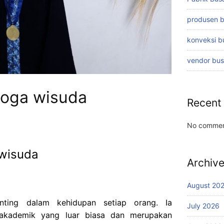
produsen 
konveksi 
vendor bu
toga wisuda
Recent
No commen
 wisuda
Archiv
August 20
ting dalam kehidupan setiap orang. Ia
July 2026
akademik yang luar biasa dan merupakan