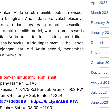
April 2024
inkan Anda untuk memiliki pakaian wisuda
March 202
n keinginan Anda. Jasa konveksi biasanya
February 2
 desain dan gaya yang dapat disesuaikan
a dapat memilih model, warna, dan aksesoris
January 2
an Anda atau identitas institusi pendidikan
sa konveksi, Anda dapat memiliki baju toga
December 
njangan dari diri Anda sendiri, menambah
November
istimewa itu.
October 2
September
i bawah untuk info lebih lanjut
August 20
any Name : KOTABI
uskesmas No. 175 Kel Pondok Aren RT 002 RW
July 2023
en Kota Tang – Sel, Banten 15224
85771062589
||
https://bit.ly/SALES_KTA
June 2023
 Senin – Sabtu (08.00 – 17.00)