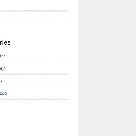
ries
ter
rja
a
ized