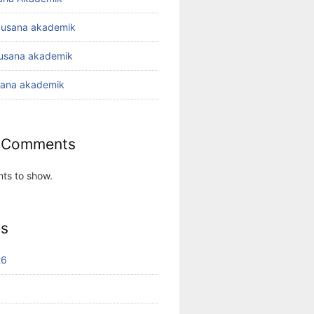
busana akademik
busana akademik
sana akademik
 Comments
ts to show.
es
26