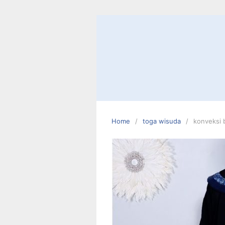
Skip
to
content
Home
toga wisuda
konveksi 