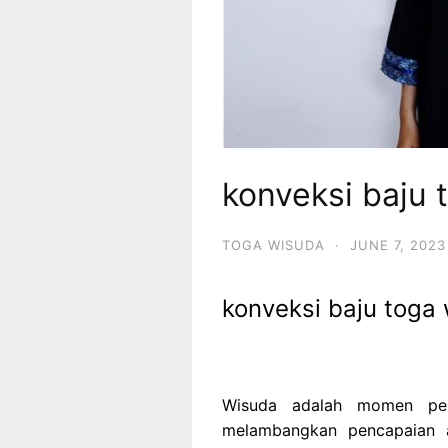
konveksi baju 
TOGA WISUDA
·
JUNE 7, 2023
konveksi baju toga
Wisuda adalah momen pen
melambangkan pencapaian 