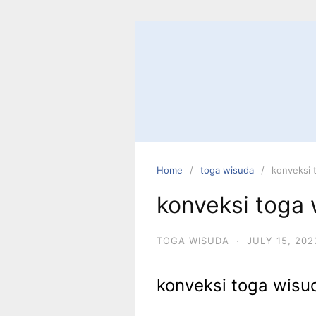
Skip
to
content
Home
toga wisuda
konveksi 
konveksi toga 
TOGA WISUDA
·
JULY 15, 202
konveksi toga wisu