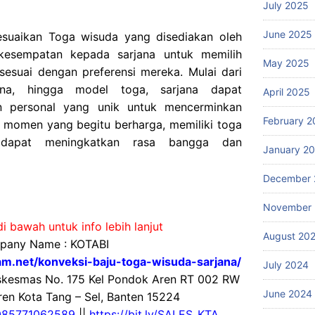
July 2025
June 2025
suaikan Toga wisuda yang disediakan oleh
kesempatan kepada sarjana untuk memilih
May 2025
sesuai dengan preferensi mereka. Mulai dari
rna, hingga model toga, sarjana dapat
April 2025
 personal yang unik untuk mencerminkan
February 2
m momen yang begitu berharga, memiliki toga
i dapat meningkatkan rasa bangga dan
January 2
December 
November
i bawah untuk info lebih lanjut
August 20
any Name : KOTABI
gam.net/konveksi-baju-toga-wisuda-sarjana/
July 2024
uskesmas No. 175 Kel Pondok Aren RT 002 RW
June 2024
en Kota Tang – Sel, Banten 15224
085771062589
||
https://bit.ly/SALES_KTA