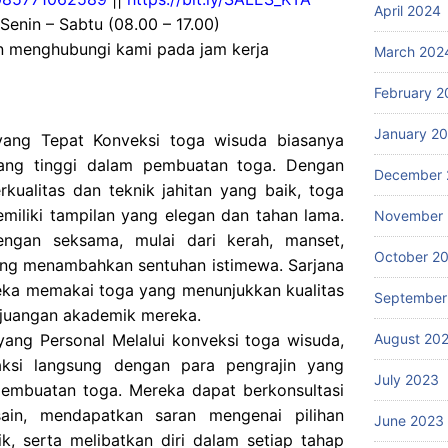
April 2024
 Senin – Sabtu (08.00 – 17.00)
an menghubungi kami pada jam kerja
March 202
February 2
January 2
yang Tepat Konveksi toga wisuda biasanya
ang tinggi dalam pembuatan toga. Dengan
December 
ualitas dan teknik jahitan yang baik, toga
miliki tampilan yang elegan dan tahan lama.
November
dengan seksama, mulai dari kerah, manset,
October 2
ang menambahkan sentuhan istimewa. Sarjana
ka memakai toga yang menunjukkan kualitas
September
rjuangan akademik mereka.
August 20
ang Personal Melalui konveksi toga wisuda,
raksi langsung dengan para pengrajin yang
July 2023
embuatan toga. Mereka dapat berkonsultasi
sain, mendapatkan saran mengenai pilihan
June 2023
k, serta melibatkan diri dalam setiap tahap