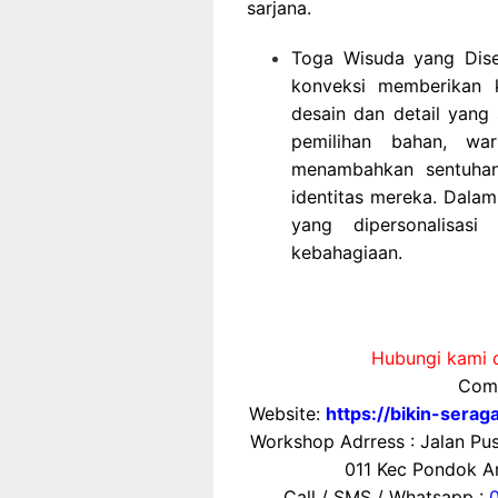
sarjana.
Toga Wisuda yang Dise
konveksi memberikan 
desain dan detail yang 
pemilihan bahan, wa
menambahkan sentuhan
identitas mereka. Dala
yang dipersonalisas
kebahagiaan.
Hubungi kami d
Comp
Website:
https://bikin-sera
Workshop Adrress : Jalan P
011 Kec Pondok Ar
Call / SMS / Whatsapp :