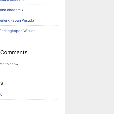
sana akademik
Perlengkapan Wisuda
 Perlengkapan Wisuda
 Comments
ts to show.
es
26