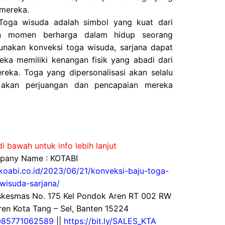
 mereka.
oga wisuda adalah simbol yang kuat dari
an momen berharga dalam hidup seorang
nakan konveksi toga wisuda, sarjana dapat
a memiliki kenangan fisik yang abadi dari
reka. Toga yang dipersonalisasi akan selalu
akan perjuangan dan pencapaian mereka
i bawah untuk info lebih lanjut
any Name : KOTABI
okoabi.co.id/2023/06/21/konveksi-baju-toga-
wisuda-sarjana/
uskesmas No. 175 Kel Pondok Aren RT 002 RW
en Kota Tang – Sel, Banten 15224
085771062589
||
https://bit.ly/SALES_KTA