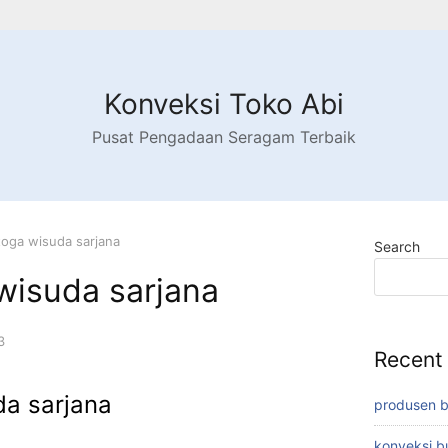
Konveksi Toko Abi
Pusat Pengadaan Seragam Terbaik
toga wisuda sarjana
Search
wisuda sarjana
3
Recent
da sarjana
produsen 
konveksi 