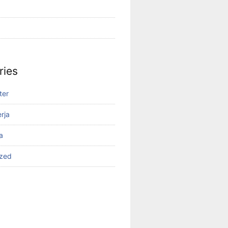
ries
ter
rja
a
ized